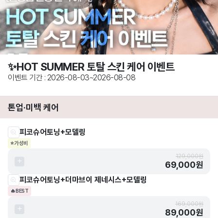
✨HOT SUMMER 토탈 스킨 케어 이벤트
이벤트 기간 : 2026-08-03~2026-08-08
톤업·미백 케어
피코슈어토닝+모델링
⭐
가성비
129,000원
69,000원
피코슈어토닝+더마브이 제네시스+모델링
🔥
BEST
169,000원
89,000원