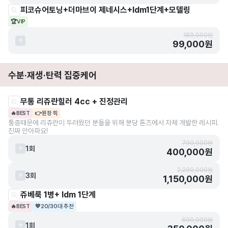
피코슈어토닝+더마브이 제네시스+ldm1단계+모델링
🏆
VIP
189,000원
99,000원
수분·재생·탄력 집중케어
무통 리쥬란힐러 4cc + 진정관리
🔥
BEST
👉
원장 픽
통증때문에 리쥬란이 두려웠던 분들을 위해 분당 톤즈에서 자체 개발한 레시피.
진짜 안아파요!
790,000원
1회
400,000원
2,290,000원
3회
1,150,000원
쥬베룩 1병+ ldm 1단계
🔥
BEST
💙
20/30대 추천
690,000원
1회