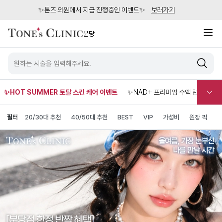
✨톤즈 의원에서 지금 진행중인 이벤트✨
보러가기
분당
✨HOT SUMMER 토탈 스킨 케어 이벤트
✨NAD+ 프리미엄 수액 런칭
✨
필터
20/30대 추천
40/50대 추천
BEST
VIP
가성비
원장 픽