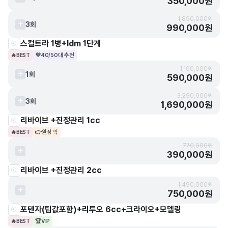
350,000원
1,890,000원
3회
990,000원
스컬트라 1병+ldm 1단계
🔥
BEST
💜
40/50대 추천
1,100,000원
1회
590,000원
3,290,000원
3회
1,690,000원
리바이브 +진정관리 1cc
🔥
BEST
👉
원장 픽
770,000원
390,000원
리바이브 +진정관리 2cc
1,490,000원
750,000원
포텐자(팁값포함)+리투오 6cc+크라이오+모델링
🔥
BEST
🏆
VIP