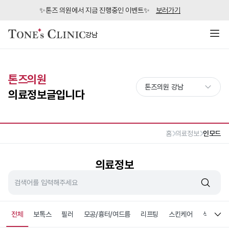
✨톤즈 의원에서 지금 진행중인 이벤트✨
보러가기
강남
톤즈의원
의료정보글입니다
홈
의료정보
인모드
의료정보
전체
보톡스
필러
모공/흉터/여드름
리프팅
스킨케어
색소침착