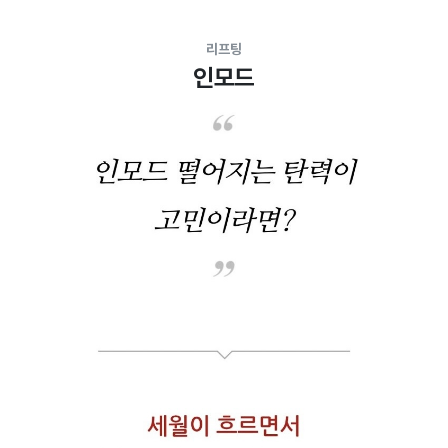
리프팅
인모드