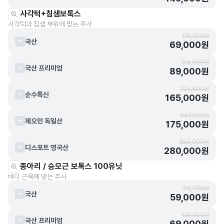
사각턱+침샘보톡스
사각턱과 침샘 부위에 맞는 주사
135,300원
국산
69,000원
174,600원
국산 프리미엄
89,000원
323,600원
순수톡신
165,000원
343,200원
제오민 독일산
175,000원
550,000원
디스포트 영국산
280,000원
종아리 / 승모근 보톡스 100유닛
바디 근육에 맞는 주사
115,700원
국산
59,000원
135,300원
국산 프리미엄
69,000원