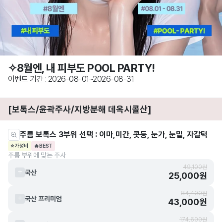
✧8월엔, 내 피부도 POOL PARTY!
이벤트 기간 : 2026-08-01~2026-08-31
[보톡스/윤곽주사/지방분해 데옥시콜산]
주름 보톡스 3부위 선택 : 이마,미간, 콧등, 눈가, 눈밑, 자갈턱
⭐
가성비
🔥
BEST
주름 부위에 맞는 주사
49,100원
국산
25,000원
84,400원
국산 프리미엄
43,000원
174,600원