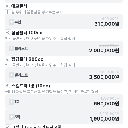
애교필러
애교살 부위에 볼륨감을 넣어주는 주사
608,000원
수입
310,000원
힙딥필러 100cc
꺼진 골반 라인에 자신감을 채워주는 힙딥 필러
3,950,000원
벨라스트
2,000,000원
힙딥필러 200cc
꺼진 골반 라인에 자신감을 채워주는 힙딥 필러
6,880,000원
벨라스트
3,500,000원
스컬트라 1병 (10cc)
콜라겐 재생을 촉진해 피부 탄력을 높이고, 확실한 볼륨감 형성
1,353,900원
1회
690,000원
3,902,900원
3회
1,990,000원
코필러 1cc + 실리프팅 4줄