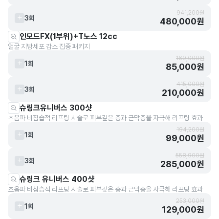
941,200원
3회
480,000원
인모드FX(1부위)+T노스 12cc
얼굴 지방세포 감소 집중 패키지
169,000원
1회
85,000원
415,000원
3회
210,000원
슈링크유니버스 300샷
초음파 비침습적 리프팅 시술로 피부깊은 층과 근막층을 자극해 리프팅 효과
194,200원
1회
99,000원
558,900원
3회
285,000원
슈링크 유니버스 400샷
초음파 비침습적 리프팅 시술로 피부깊은 층과 근막층을 자극해 리프팅 효과
253,000원
1회
129,000원