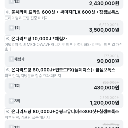
1회
2,430,000원
울쎄라피 프라임 600샷 + 써마지FLX 600샷 +침샘보톡스
프리미엄 리프팅 집중 패키지
6,870,000원
1회
3,500,000원
온다리프팅 10,000J *체험가
이탈리아 장비 MICROWAVE 에너지로 피부 탄력강화와 리프팅, 피부 결 개선
효과
177,000원
체험가
90,000원
온다리프팅 80,000J+인모드FX(풀페이스)+침샘보톡스
피부 탄력/지방분해 집중 효과 패키지
855,000원
1회
430,000원
2,395,000원
3회
1,200,000원
온다리프팅 80,000J+슈링크유니버스300샷+침샘보톡스
피부 탄력/리프팅 집중 패키지
855,000원
1회