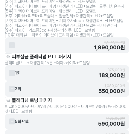
[3주] 피코K+더마브이 프리미엄+재생관리+LED+모델링
[4주] 피코K+더마브이 프리미엄+재생관리+LED+모델링+글루타치온주사
[5주] 피코K+더마브이 프리미엄+재생관리+LED+모델링
[6주] 메타뷰+피코K+피코줌패스 얼굴전체+재생관리+LED+모델링
[7주] 피코K+더마브이 프리미엄+ 기미주사4cc + 재생관리+LED+모델링
[8주] 피코K+더마브이 프리미엄+재생관리+LED+모델링+비타민주사
[9주] 피코K + 엑소좀3cc +재생관리침투+LED+모델링
[10주] 메타뷰 + 피코K+더마브이 프리미엄+재생관리+LED+모델링
3,902,900원
1,990,000원
피부살균 플래티넘 PTT 패키지
플래티넘PTT+재생관리 15분 +더마v베이직+모델링
375,000원
1회
189,000원
1,080,000원
3회
550,000원
플래티넘 토닝 패키지
피코K 2000샷 +더마V리쥬비네이션 500샷 + 더마브이V콜라겐토닝2000
샷+LED+모델링
1,165,000원
5회+1회
590,000원