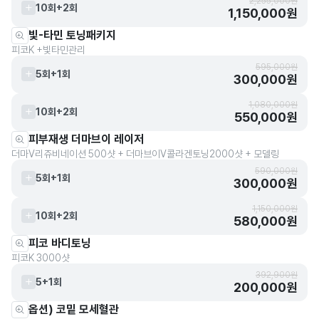
2,255,000원
10회+2회
1,150,000원
빛-타민 토닝패키지
피코K +빛타민관리
595,000원
5회+1회
300,000원
1,080,000원
10회+2회
550,000원
피부재생 더마브이 레이저
더마V리쥬비네이션 500샷 + 더마브이V콜라겐토닝2000샷 + 모델링
590,000원
5회+1회
300,000원
1,150,000원
10회+2회
580,000원
피코 바디토닝
피코K 3000샷
392,900원
5+1회
200,000원
옵션) 코밑 모세혈관