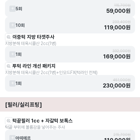
115,700원
5회
59,000원
233,400원
10회
119,000원
이중턱 지방 타겟주사
지방분해 데옥시콜산 2cc(1병)
332,000원
1회
169,000원
투턱 라인 개선 패키지
지방분해 데옥시콜산 2cc(1병)+인모드FX(턱라인 전체)
451,000원
1회
230,000원
[필러/실리프팅]
턱끝필러 1cc + 자갈턱 보톡스
턱끝 부위에 볼륨감을 넣어주는 주사
215,700원
아띠에르