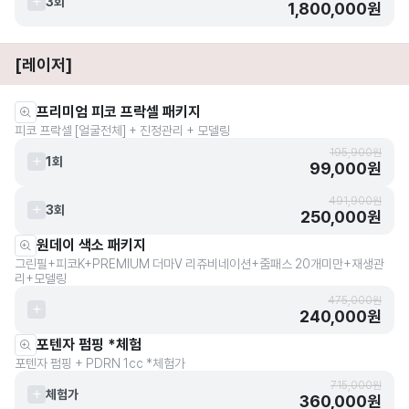
3회
1,800,000원
[레이저]
프리미엄 피코 프락셀 패키지
피코 프락셀 [얼굴전체] + 진정관리 + 모델링
195,900원
1회
99,000원
491,900원
3회
250,000원
원데이 색소 패키지
그린필+피코K+PREMIUM 더마V 리쥬비네이션+줌패스 20개미만+재생관
리+모델링
475,000원
240,000원
포텐자 펌핑 *체험
포텐자 펌핑 + PDRN 1cc *체험가
715,000원
체험가
360,000원