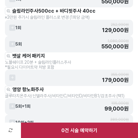
550,000원
슬림라인주사500cc + 바디핏주사 40cc
※3만원 추가시 슬림라인 플러스로 변경 (1회당 금액)
252,990원
1회
129,000원
1,080,000원
5회
550,000원
뱃살 케어 패키지
노블쉐이프 20분 + 슬림라인플러스주사
*필요시 다이어트약 처방 포함
355,000원
179,000원
영양 항노화주사
글루타치온주사/신델라주사/비타민C/비타민D/비타민B1/감초주사 (택1)
195,000원
5회+1회
99,000원
389,000원
10회+2회
197,000원
0
건 시술 예약하기
항노화 주사 비타밸런스 항노화 칵테일