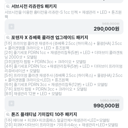
서브시전 리쥬란S 패키지
서브시전을 이용한 흉터전용 리쥬란-S 1cc 인젝 + 재생관리 + LED + 톤즈원
팩
568,900원
290,000원
포텐자 X 쥬베룩 콜라겐 업그레이드 패키지
[1주] 프리미엄 콜라겐 재생주사 (쥬베룩 2.5cc (하이쿡스) + 물광(HA) 2.5cc
+ 콜라겐앰플 크라이오 + LED + 톤즈원팩
[2주] 줄기세포 PDRN 1cc + 재생관리침투(5분) + LED + 더마브이 콜라겐토
닝 2000샷 + 모델링
[3주]포텐자 펌핑 + PDRN 3cc + 크라이오 + 모델링
[4주] 줄기세포 PDRN 1cc +재생관리침투(5분) + LED + 더마브이 프리미엄
리쥬비네이션 + 모델링
[5주] 프리미엄 콜라겐 재생주사 (쥬베룩 2.5cc (하이쿡스) + 물광(HA) 2.5cc
+ 콜라겐앰플 크라이오+LED) + 톤즈원팩
[6주] 줄기세포 PDRN 3cc + 재생관리침투(12분) + LED + 모델링
[7주] 포텐자 펌핑 + PDRN 3cc + 크라이오 + 모델링
[8주] 재생관리 12분 + LED + 모델링
1,950,000원
990,000원
톤즈 플래티넘 기미잡티 10주 패키지
[1주] 메타뷰 + 피코K+피코줌패스 얼굴전체+재생관리+LED+모델링
[2주] 피코K+더마브이 프리미엄+ 기미주사4cc + 재생관리+LED+모델링