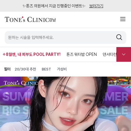
✨톤즈 의원에서 지금 진행중인 이벤트✨
보러가기
강남
✧8월엔, 내 피부도 POOL PARTY!
톤즈 워터밤 OPEN
덴서티런칭이벤트
필터
20/30대 추천
BEST
가성비