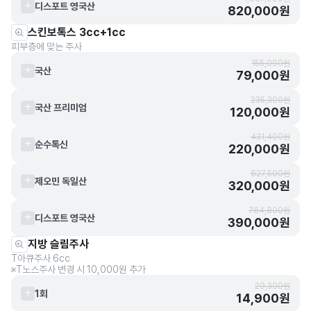
디스포트 영국산
820,000원
스킨보톡스 3cc+1cc
피부층에 맞는 주사
155,000원
국산
79,000원
235,300원
국산 프리미엄
120,000원
431,400원
순수톡신
220,000원
627,500원
제오민 독일산
320,000원
764,800원
디스포트 영국산
390,000원
지방 슬림주사
T아큐주사 6cc
※T노스주사 변경 시 10,000원 추가
29,300원
1회
14,900원