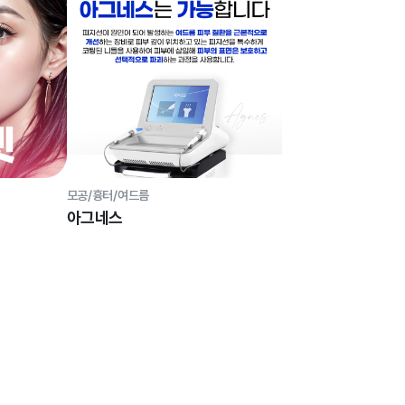
모공/흉터/여드름
아그네스