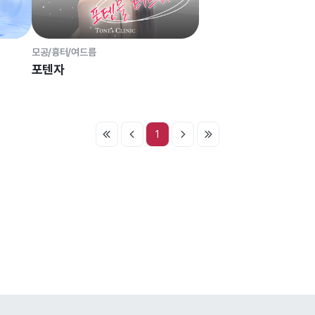
모공/흉터/여드름
포텐자
1