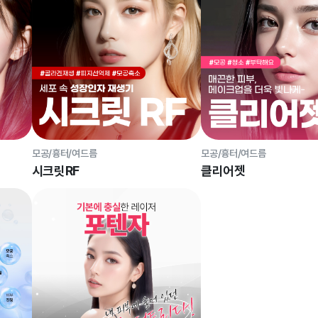
모공/흉터/여드름
모공/흉터/여드름
시크릿RF
클리어젯