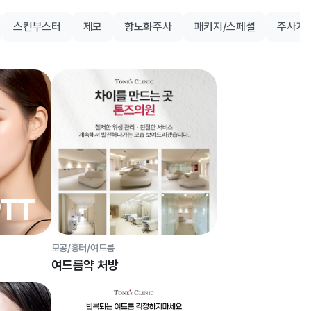
스킨부스터
제모
항노화주사
패키지/스페셜
주사제
모공/흉터/여드름
여드름약 처방