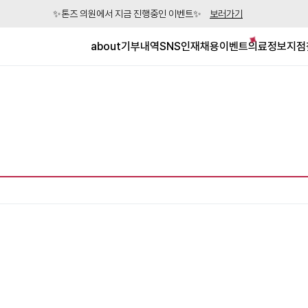
✨톤즈 의원에서 지금 진행중인 이벤트✨
보러가기
about
기부내역
SNS
인재채용
이벤트
의료정보
지점