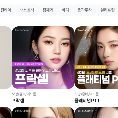
스킨케어
색소침착
점제거
바디
윤곽주사
실리프팅
모공/흉터/여드름
모공/흉터/여드름
프락셀
플래티넘PTT