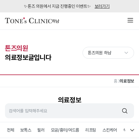
✨톤즈 의원에서 지금 진행중인 이벤트✨
보러가기
하남
톤즈의원
의료정보글입니다
홈
의료정보
의료정보
전체
보톡스
필러
모공/흉터/여드름
리프팅
스킨케어
색소침착