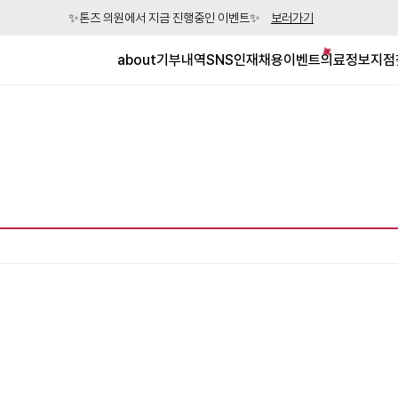
✨톤즈 의원에서 지금 진행중인 이벤트✨
보러가기
about
기부내역
SNS
인재채용
이벤트
의료정보
지점