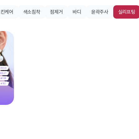
스킨케어
색소침착
점제거
바디
윤곽주사
실리프팅