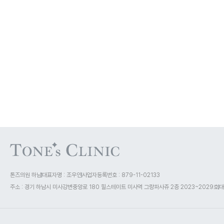
톤즈의원 하남
대표자명 : 조우인
사업자등록번호 : 879-11-02133
주소 : 경기 하남시 미사강변중앙로 180 힐스테이트 미사역 그랑파사쥬 2층 2023~2029호
대