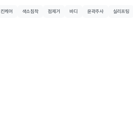
스킨케어
색소침착
점제거
바디
윤곽주사
실리프팅