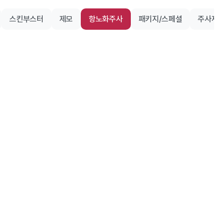
스킨부스터
제모
항노화주사
패키지/스페셜
주사제