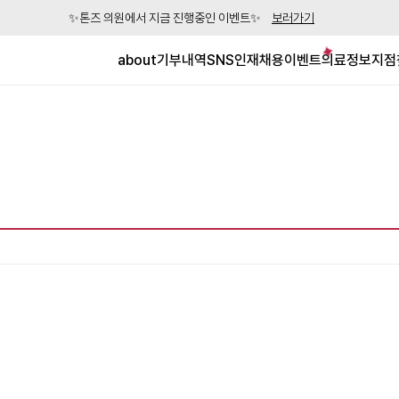
✨톤즈 의원에서 지금 진행중인 이벤트✨
보러가기
about
기부내역
SNS
인재채용
이벤트
의료정보
지점