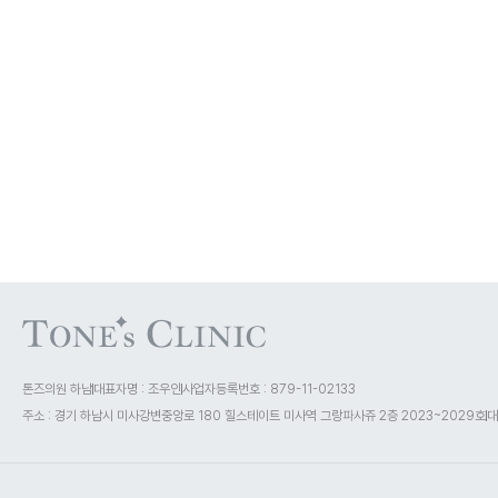
톤즈의원 하남
대표자명 : 조우인
사업자등록번호 : 879-11-02133
주소 : 경기 하남시 미사강변중앙로 180 힐스테이트 미사역 그랑파사쥬 2층 2023~2029호
대