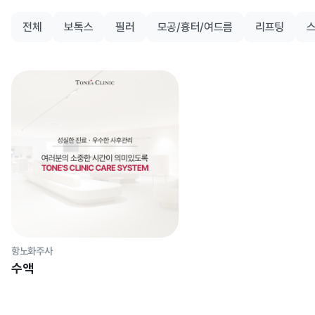
전체
보톡스
필러
모공/흉터/여드름
리프팅
항노화주사
수액