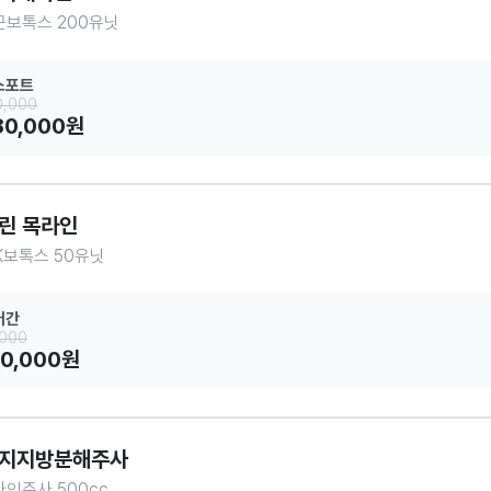
근보톡스 200유닛
스포트
0,000
80,000원
린 목라인
K보톡스 50유닛
러간
,000
70,000원
지지방분해주사
인주사 500cc