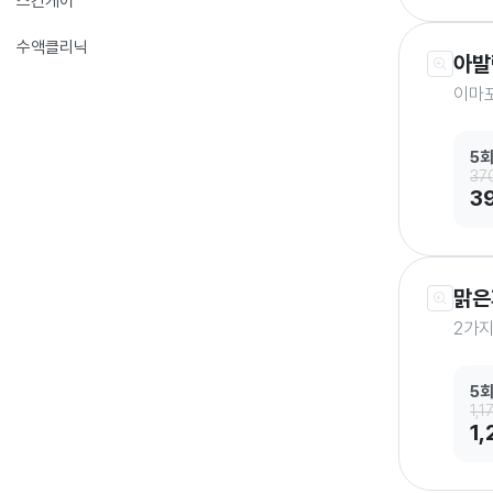
스킨케어
수액클리닉
아발
이마
5
37
3
맑은
2가지
5
1,1
1