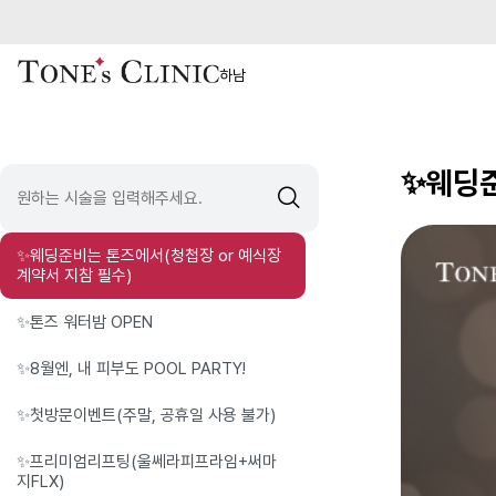
하남
✨웨딩준
✨웨딩준비는 톤즈에서(청첩장 or 예식장
계약서 지참 필수)
✨톤즈 워터밤 OPEN
✨8월엔, 내 피부도 POOL PARTY!
✨첫방문이벤트(주말, 공휴일 사용 불가)
✨프리미엄리프팅(울쎄라피프라임+써마
지FLX)