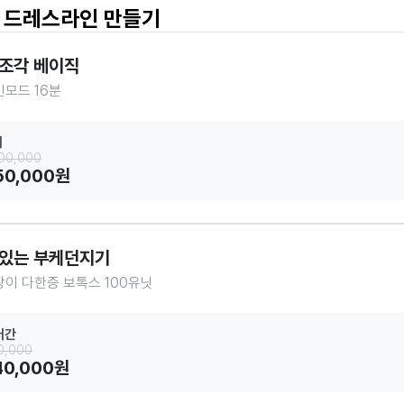
 드레스라인 만들기
조각 베이직
모드 16분
회
900,000
50,000원
있는 부케던지기
이 다한증 보톡스 100유닛
러간
0,000
40,000원