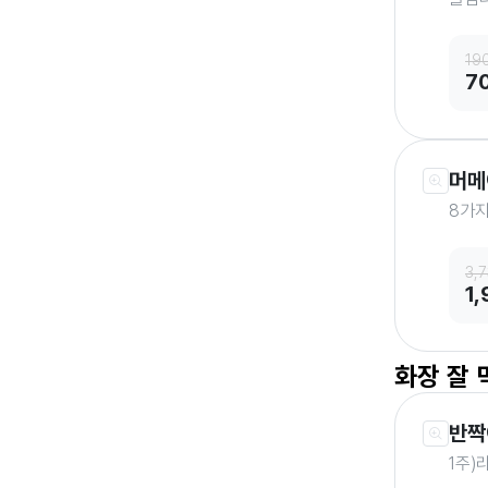
19
7
머메
8가지
3,
1
화장 잘
반짝
1주)