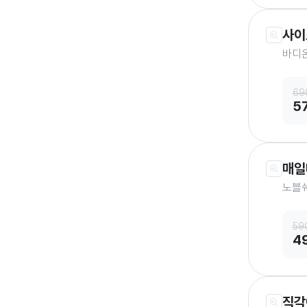
사이
바디온
69
5
매일
노블쉐
59
4
직각