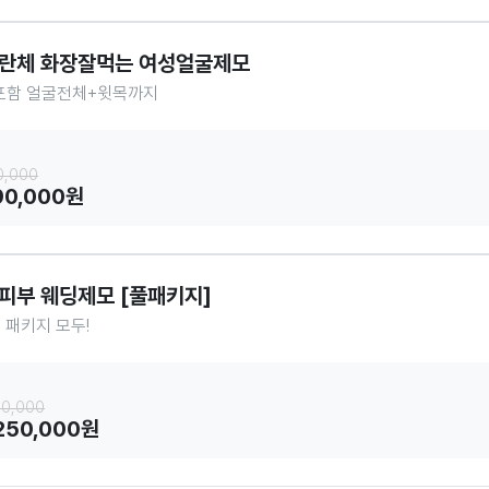
란체 화장잘먹는 여성얼굴제모
포함 얼굴전체+윗목까지
회
0,000
90,000원
피부 웨딩제모 [풀패키지]
 패키지 모두!
회
70,000
,250,000원