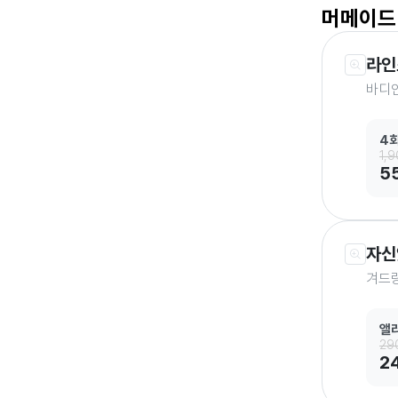
머메이드
라인
바디인
4
1,
5
자신
겨드랑
앨
29
2