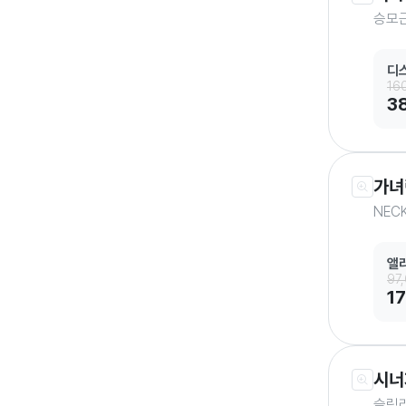
승모
디
16
3
가녀
NEC
앨
97
1
시너
슬림라