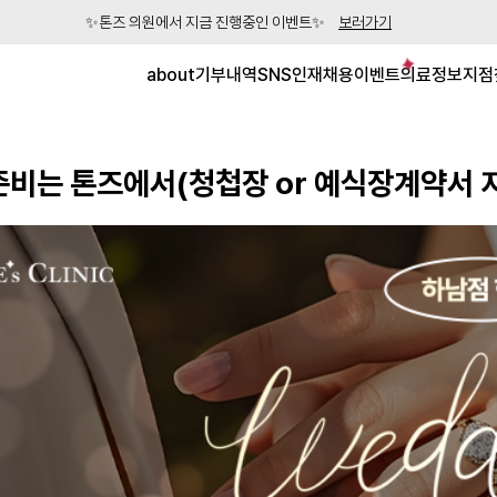
✨톤즈 의원에서 지금 진행중인 이벤트✨
보러가기
about
기부내역
SNS
인재채용
이벤트
의료정보
지점
비는 톤즈에서(청첩장 or 예식장계약서 지