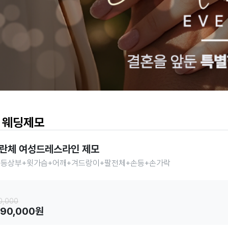
 웨딩제모
란체 여성드레스라인 제모
+등상부+윗가슴+어깨+겨드랑이+팔전체+손등+손가락
회
0,000
,190,000원