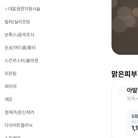
✨대표원장지정시술
필러/실리프팅
보톡스/윤곽주사
모공/여드름/흉터
스킨부스터/콜라겐
맑은피부
리프팅
레이저
아발
뒷목
제모
점제거/문신제거
5
97
다이어트클리닉
1