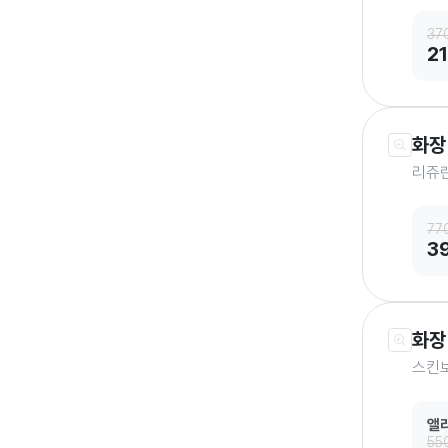
37
2
화장
리쥬란
77
3
화장
스킨보
앨
55