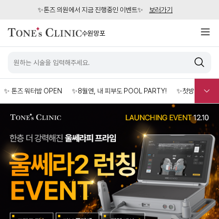
✨톤즈 의원에서 지금 진행중인 이벤트✨
보러가기
수원망포
✨ 톤즈 워터밤 OPEN
✨8월엔, 내 피부도 POOL PARTY!
✨첫방문 EVEN