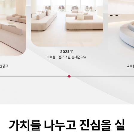
2023.12
4호점
|
톤즈의원 의정부
대입구역
5호점
가치를 나누고 진심을 실