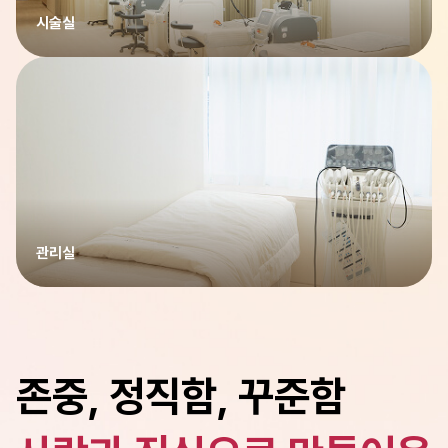
시술실
관리실
존중, 정직함, 꾸준함