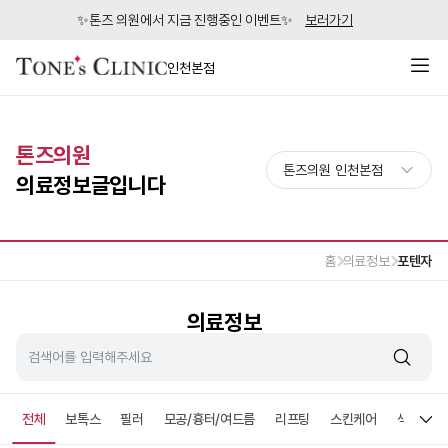
✨톤즈 의원에서 지금 진행중인 이벤트✨
보러가기
인천본점
톤즈의원
의료정보글입니다
홈
의료정보
포텐자
의료정보
전체
보톡스
필러
모공/흉터/여드름
리프팅
스킨케어
색소침착