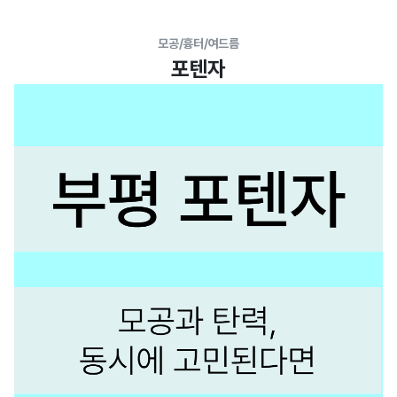
모공/흉터/여드름
포텐자