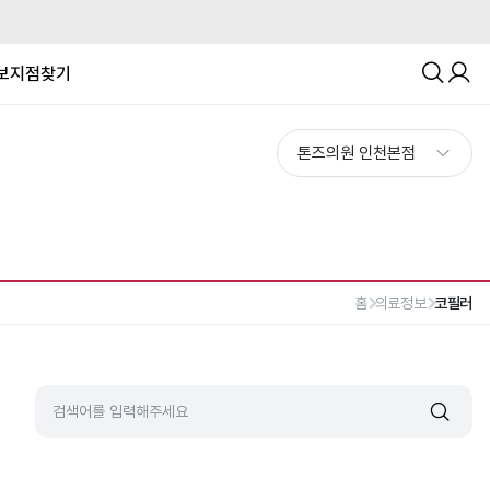
보
지점찾기
홈
의료정보
코필러