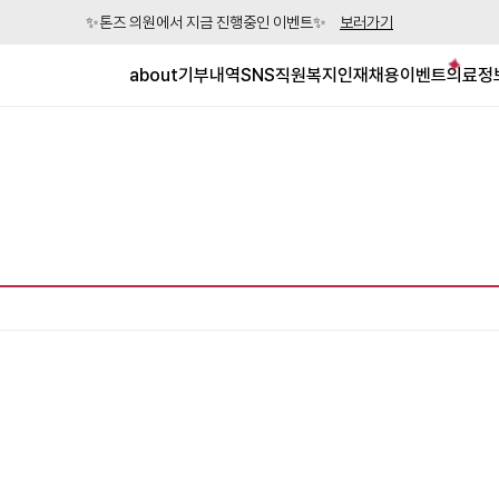
✨톤즈 의원에서 지금 진행중인 이벤트✨
보러가기
about
기부내역
SNS
직원복지
인재채용
이벤트
의료정