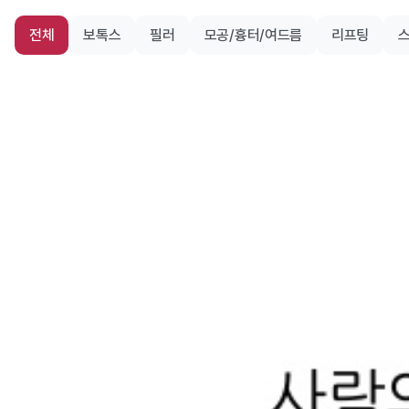
전체
보톡스
필러
모공/흉터/여드름
리프팅