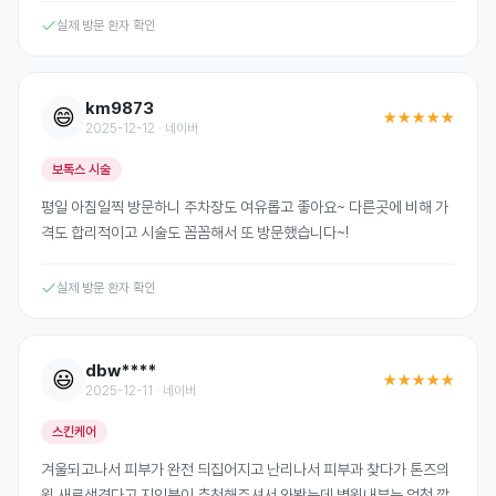
실제 방문 환자 확인
km9873
😄
★★★★★
2025-12-12 · 네이버
보톡스 시술
평일 아침일찍 방문하니 주차장도 여유롭고 좋아요~ 다른곳에 비해 가
격도 합리적이고 시술도 꼼꼼해서 또 방문했습니다~!
실제 방문 환자 확인
dbw****
😃
★★★★★
2025-12-11 · 네이버
스킨케어
겨울되고나서 피부가 완전 듸집어지고 난리나서 피부과 찾다가 톤즈의
원 새로생겻다고 지인분이 추천해주셔서 와봤는데 병원내부는 엄청 깔