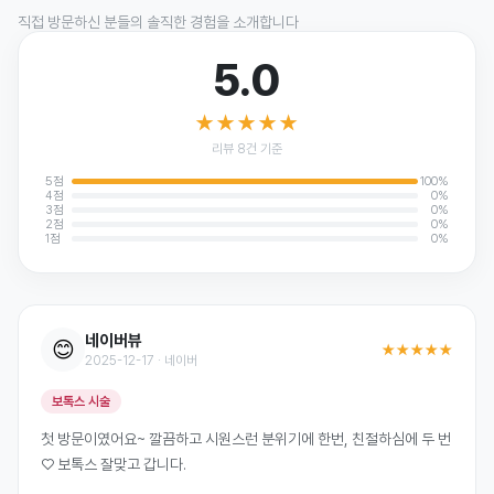
직접 방문하신 분들의 솔직한 경험을 소개합니다
5.0
★★★★★
리뷰 8건 기준
5점
100%
4점
0%
3점
0%
2점
0%
1점
0%
네이버뷰
😊
★★★★★
2025-12-17 · 네이버
보톡스 시술
첫 방문이였어요~ 깔끔하고 시원스런 분위기에 한번, 친절하심에 두 번
♡ 보톡스 잘맞고 갑니다.