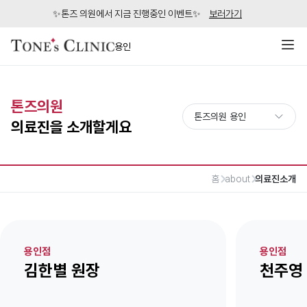
✨톤즈 의원에서 지금 진행중인 이벤트✨
보러가기
용인
톤즈의원
의료진을 소개할게요
홈
about
의료진소개
용인점
용인점
김한별 원장
천주영