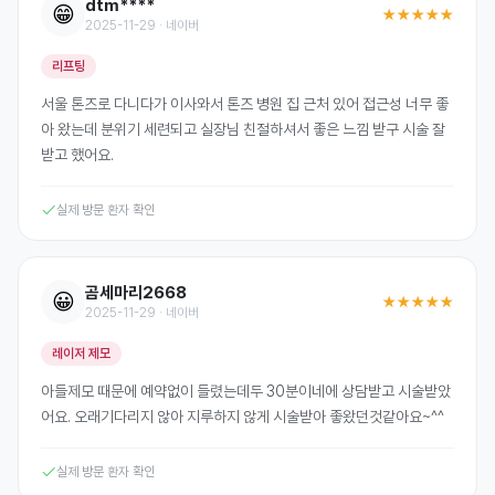
dtm****
😁
★★★★★
2025-11-29 · 네이버
리프팅
서울 톤즈로 다니다가 이사와서 톤즈 병원 집 근처 있어 접근성 너무 좋
아 왔는데 분위기 세련되고 실장님 친절하셔서 좋은 느낌 받구 시술 잘
받고 했어요.
실제 방문 환자 확인
곰세마리2668
😀
★★★★★
2025-11-29 · 네이버
레이저 제모
아들제모 때문에 예약없이 들렸는데두 30분이네에 상담받고 시술받았
어요. 오래기다리지 않아 지루하지 않게 시술받아 좋왔던것같아요~^^
실제 방문 환자 확인