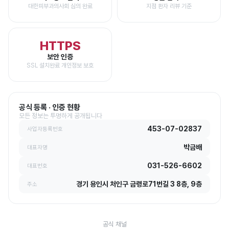
대한피부과의사회 심의 완료
지점 환자 리뷰 기준
HTTPS
보안 인증
SSL 설치완료 개인정보 보호
공식 등록 · 인증 현황
모든 정보는 투명하게 공개됩니다
453-07-02837
사업자등록번호
박금배
대표자명
031-526-6602
대표번호
경기 용인시 처인구 금령로71번길 3 8층, 9층
주소
공식 채널