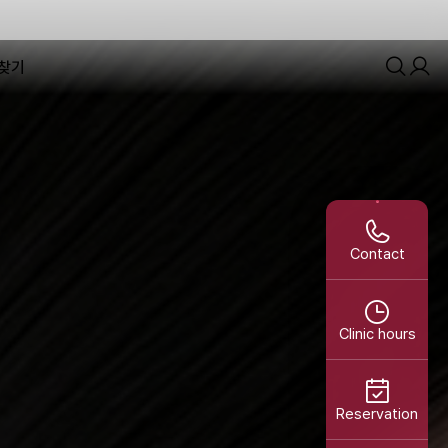
찾기
Contact
Clinic hours
Reservation