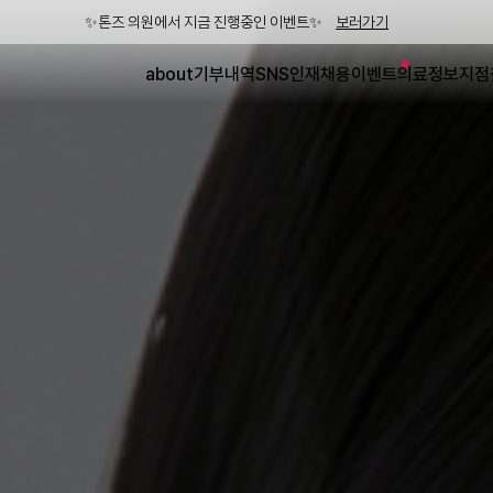
✨톤즈 의원에서 지금 진행중인 이벤트✨
보러가기
about
기부내역
SNS
인재채용
이벤트
의료정보
지점