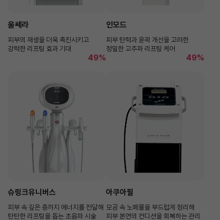
울쎄라
인모드
피부의 재생을 더욱 촉진시키고
피부 탄력과 윤곽 개선을 고려한
강력한 리프팅 효과 기대
정밀한 고주파 리프팅 케어
49%
49%
슈링크유니버스
아쿠아필
피부 속 깊은 층까지 에너지를 전달해
모공 속 노폐물을 부드럽게 정리해
탄탄한 리프팅을 돕는 초음파 시술
피부 본연의 컨디션을 회복하는 관리