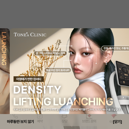
6
보톡스
7
쥬베룩
8
슈링크
전화상담
예약
상담
브랜드 문의
하루동안 보지 않기
[닫기]
이벤트