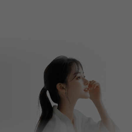
senami
|
2025-12-16