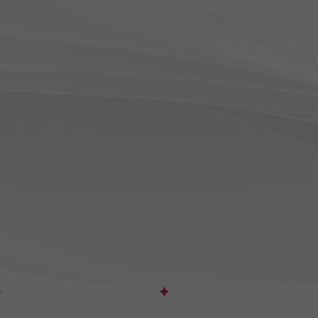
2
2024.03
6호점
|
 의정부
5호점
|
톤즈의원 안양범계