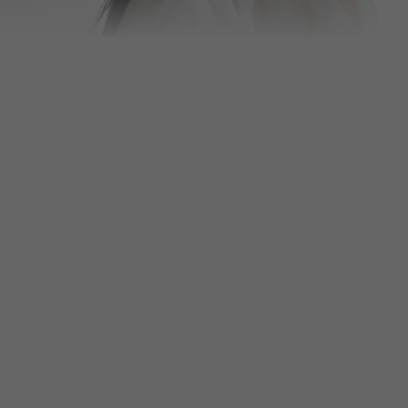
🥇
인모드 리프팅
BEST
🥈
울쎄라
BEST
🥉
스킨부스터
BEST
4
리쥬란힐러
5
리프팅