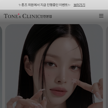
✨톤즈 의원에서 지금 진행중인 이벤트✨
보러가기
인천본점
인천피부과 | 부평 톤즈의원