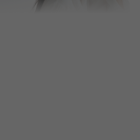
🥇
인모드 리프팅
BEST
🥈
울쎄라
BEST
🥉
스킨부스터
BEST
4
리쥬란힐러
5
리프팅