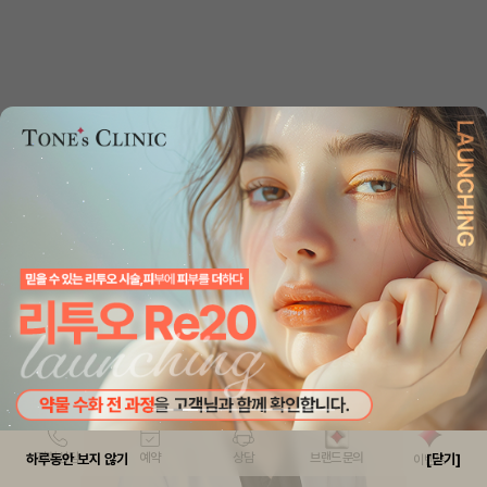
6
보톡스
7
쥬베룩
8
슈링크
전화상담
예약
상담
브랜드 문의
하루동안 보지 않기
[닫기]
이벤트