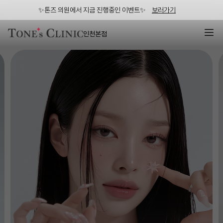
✨톤즈 의원에서 지금 진행중인 이벤트✨
보러가기
인천본점
인천피부과 | 부평 톤즈의원