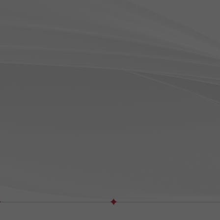
2024.03
2
5호점
|
톤즈의원 안양범계
 의정부
6호점
|