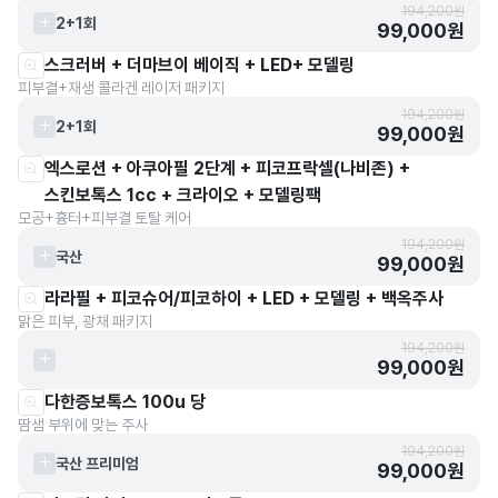
194,200원
2+1회
99,000원
스크러버 + 더마브이 베이직 + LED+ 모델링
피부결+재생 콜라겐 레이저 패키지
194,200원
2+1회
99,000원
엑스로션 + 아쿠아필 2단계 + 피코프락셀(나비존) +
스킨보톡스 1cc + 크라이오 + 모델링팩
모공+흉터+피부결 토탈 케어
194,200원
국산
99,000원
라라필 + 피코슈어/피코하이 + LED + 모델링 + 백옥주사
맑은 피부, 광채 패키지
194,200원
99,000원
다한증보톡스 100u 당
땀샘 부위에 맞는 주사
194,200원
국산 프리미엄
99,000원