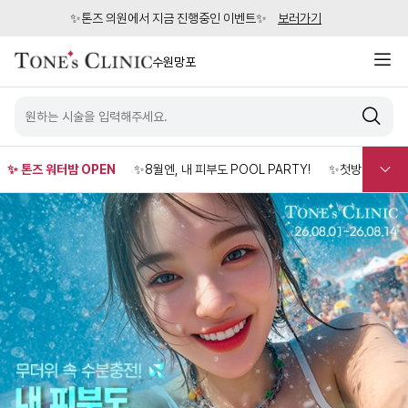
✨톤즈 의원에서 지금 진행중인 이벤트✨
보러가기
수원망포
✨ 톤즈 워터밤 OPEN
✨8월엔, 내 피부도 POOL PARTY!
✨첫방문 EVEN