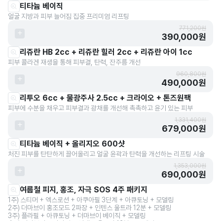
티타늄 베이직
얼굴 지방과 피부 늘어짐 집중 프리미엄 리프팅
771,200원
390,000원
리쥬란 HB 2cc + 리쥬란 힐러 2cc + 리쥬란 아이 1cc
피부 콜라겐 재생을 통해 피부결, 탄력, 잔주름 개선
960,800원
490,000원
리투오 6cc + 물광주사 2.5cc + 크라이오 + 톤즈원팩
피부에 수분을 채우고 피부결과 광채를 개선해 촉촉하고 윤기 있는 피부
1,331,400원
679,000원
티타늄 베이직 + 올리지오 600샷
처진 피부를 탄탄하게 끌어올리고 얼굴 윤곽과 탄력을 개선하는 리프팅 시술
1,353,000원
690,000원
여름철 피지, 홍조, 자극 SOS 4주 패키지
1주) 스티머 + 엑스로션 + 아쿠아필 3단계 + 아큐토닝 + 모델링
2주) 더마브이 홍조모드 2파장 + 인텐스 울트라 12분 + 모델링
3주) 플라필 + 아큐토닝 + 더마브이 베이직 + 모델링