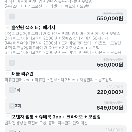
4주) 더마브이 프리미엄 + 인텐스 울트라 12분 + 모델링
5주) 스티머 + 엑스로션 + 라라젯 + 아큐토닝 + 모델링
1,078,500원
550,000원
올인원 색소 5주 패키지
1주) 피코슈어/피코하이 2000샷 + 프리미엄 더마브이 + 이온토 + 모델링
2주) 피코슈어/피코하이 2000샷 + 줌패스 잡티 레이저 50개까지
3주) 피코슈어/피코하이 2000샷 + 프리미엄 더마브이 + 이온토 + 모델링
4주) 피코슈어/피코하이 2000샷 + 기미주사 4cc + 시트팩
5주) 피코슈어/피코하이 2000샷 + 프리미엄 더마브이 + 이온토 + 모델링
1,078,500원
550,000원
더블 리쥬란
리쥬란힐러 2cc + 리쥬란 스킨부스터 2.5cc + 재생관리 + 톤즈원팩
431,400원
1회
220,000원
1,272,600원
3회
649,000원
포텐자 펌핑 + 쥬베룩 3cc + 크라이오 + 모델링
콜라겐 생성을 촉진해 모공, 흉터, 피부결과 탄력 개선
764,800원