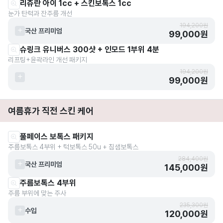
리쥬란 아이 1cc + 스킨보톡스 1cc
눈가 탄력과 잔주름 개선
194,200원
국산 프리미엄
99,000원
슈링크 유니버스 300샷 + 인모드 1부위 4분
리프팅+윤곽라인 개선 패키지
194,200원
99,000원
여름휴가 직전 스킨 케어
풀페이스 보톡스 패키지
주름보톡스 4부위 + 턱보톡스 50u + 침샘보톡스
284,400원
국산 프리미엄
145,000원
주름보톡스 4부위
주름 부위에 맞는 주사
235,300원
수입
120,000원